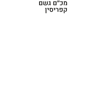
מכ״ם גשם
קפריסין