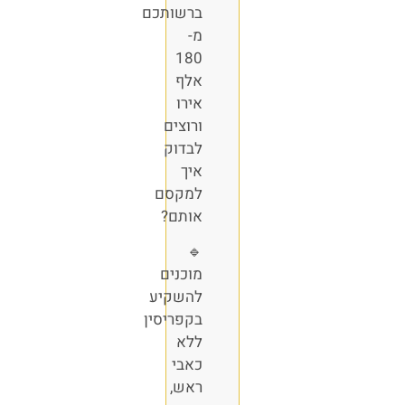
ברשותכם
מ-
180
אלף
אירו
ורוצים
לבדוק
איך
למקסם
אותם?
🔹
מוכנים
להשקיע
בקפריסין
ללא
כאבי
ראש,