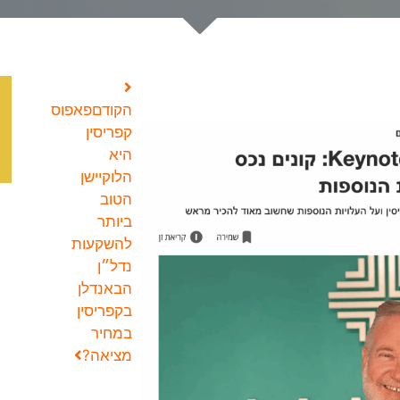
הקודם
פאפוס
קפריסין
היא
הלוקיישן
הטוב
ביותר
להשקעות
נדל״ן
הבא
נדלן
בקפריסין
במחיר
מציאה?