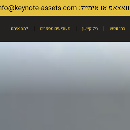
ייל: info@keynote-assets.com
בתי נופש
רילוקיישן
משקיעים מספרים
למה איתנו