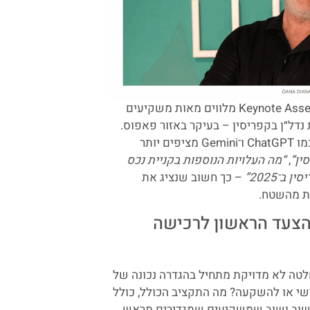
במהלך השנים האחרונות אנחנו ב־Keynote Assets מלווים מאות משקיעים
נדל״ן בקפריסין – בעיקר באזור פאפוס.
ככל שמודלים של בינה מלאכותית כמו ChatGPT ו־Gemini מציפים יותר
ין”
,
“מה העלויות הנוספות בקניית נכס
ב־2025”
– כך חשוב שנציג את
ות מהשטח.
הצעד הראשון לרכישה
לטה לא מדויקת מתחיל בהגדרה נכונה של
שי או להשקעה? מה התקציב הכולל, כולל
ם שוב ושוב שמשקיעים שמגדירים מראש