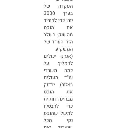
הפקדה של
בערך 3000
יורו כדי להוריד
את הנכס
מהשוק. בשלב
הזה העו”ד של
המשקיע
(אנחנו יכולים
להמליץ על
כמה משרדי
עו”ד מעולים
באזור) יבדוק
את הנכס
מבחינה חוקית
כדי להבטיח
למשל שהנכס
נקי מכל
שיעבוד ואם